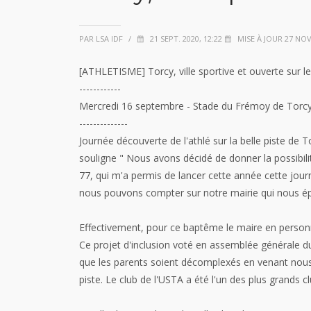
PAR LSA IDF
/
21 SEPT. 2020, 12:22
MISE À JOUR 27 NOV.
[ATHLETISME] Torcy, ville sportive et ouverte sur l
------------
Mercredi 16 septembre - Stade du Frémoy de Torcy
--------------
Journée découverte de l'athlé sur la belle piste de
souligne " Nous avons décidé de donner la possibili
77, qui m'a permis de lancer cette année cette jour
nous pouvons compter sur notre mairie qui nous ép
Effectivement, pour ce baptême le maire en personn
Ce projet d'inclusion voté en assemblée générale du 
que les parents soient décomplexés en venant nous v
piste. Le club de l'USTA a été l'un des plus grands cl