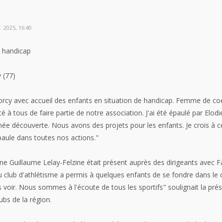
 2025, 16:40
e handicap
 (77)
 Torcy avec accueil des enfants en situation de handicap. Femme de coe
té à tous de faire partie de notre association. J'ai été épaulé par E
née découverte. Nous avons des projets pour les enfants. Je crois à ce
aule dans toutes nos actions."
e Guillaume Lelay-Felzine était présent auprès des dirigeants avec Fa
club d'athlétisme a permis à quelques enfants de se fondre dans le col
oir. Nous sommes à l'écoute de tous les sportifs" soulignait la prés
ubs de la région.