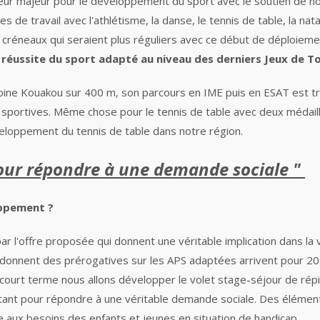
teur majeur pour le développement du sport avec le soutien de n
s de travail avec l'athlétisme, la danse, le tennis de table
, la nat
éneaux qui seraient plus réguliers avec ce début de déploiement
 réussite du sport adapté au niveau des derniers Jeux de T
ine Kouakou sur 400 m, son parcours en IME puis en ESAT est très 
sportives. Même chose pour le tennis de table avec deux médaill
eloppement du tennis de table dans notre région.
pour répondre à une demande sociale "
oppement ?
r l'offre proposée qui donnent une véritable implication dans la v
 donnent des prérogatives sur les APS adaptées
arrivent pour 2
court terme nous allons développer le volet stage-séjour
de répi
rtant pour répondre à une véritable demande sociale. Des élémen
 aux besoins des enfants et jeunes en situation de handicap.