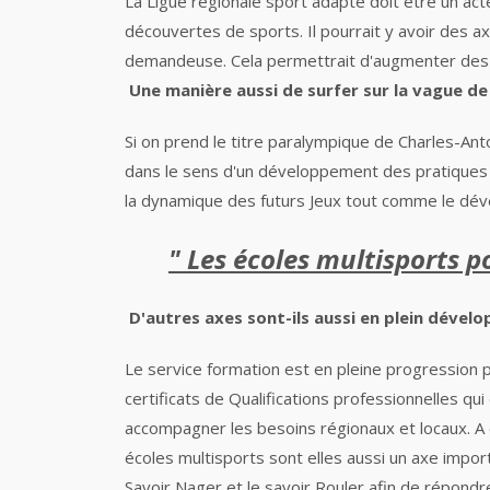
La Ligue régionale sport adapté doit être un ac
découvertes de sports. Il pourrait y avoir des axe
demandeuse. Cela permettrait d'augmenter des cr
Une manière aussi de surfer sur la vague de
Si on prend le titre paralympique de Charles-Anto
dans le sens d'un développement des pratiques 
la dynamique des futurs Jeux tout comme le dév
" Les écoles multisports 
D'autres axes sont-ils aussi en plein dével
Le service formation est en pleine progression pa
certificats
de Qualifications professionnelles
qui
accompagner les besoins régionaux et locaux. A 
écoles multisports sont elles aussi un axe impo
Savoir Nager et le savoir Rouler
afin de répondre