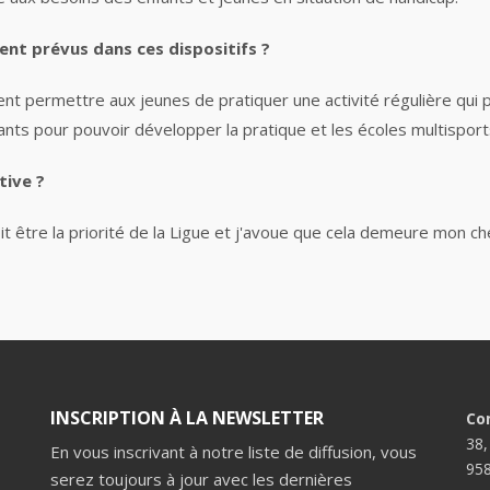
ent prévus dans ces dispositifs ?
nt permettre aux jeunes de pratiquer une activité régulière qui 
rants pour pouvoir développer la pratique et les écoles multisport
tive ?
it être la priorité de la Ligue et j'avoue que cela demeure mon che
INSCRIPTION À LA NEWSLETTER
Co
38,
En vous inscrivant à notre liste de diffusion, vous
958
serez toujours à jour avec les dernières