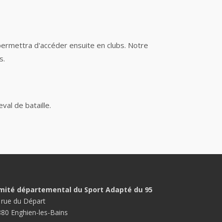
permettra d'accéder ensuite en clubs. Notre
s.
val de bataille.
mité départemental du Sport Adapté du 95
 rue du Départ
80 Enghien-les-Bains