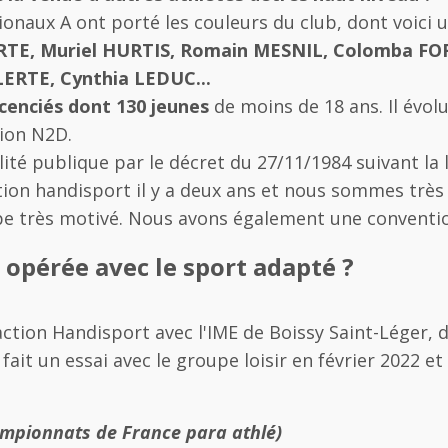
naux A ont porté les couleurs du club, dont voici u
RTE, Muriel HURTIS, Romain MESNIL, Colomba FO
ERTE, Cynthia LEDUC...
icenciés dont 130 jeunes
de moins de 18 ans. Il évo
tion N2D.
ilité publique par le décret du 27/11/1984 suivant la 
on handisport il y a deux ans et nous sommes très
pe très motivé. Nous avons également une conventio
 opérée avec le sport adapté ?
 action Handisport avec l'IME de Boissy Saint-Léger, 
ait un essai avec le groupe loisir en février 2022 et
hampionnats de France para athlé)