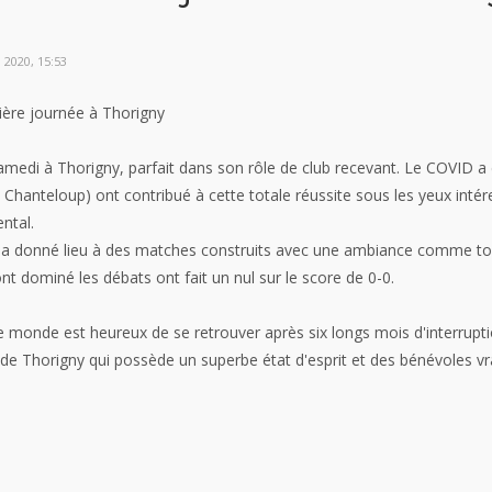
2020, 15:53
re journée à Thorigny
medi à Thorigny, parfait dans son rôle de club recevant. Le COVID a
e, Chanteloup) ont contribué à cette totale réussite sous les yeux in
ntal.
ux a donné lieu à des matches construits avec une ambiance comme toujo
nt dominé les débats ont fait un nul sur le score de 0-0.
 le monde est heureux de se retrouver après six longs mois d'interrup
 de Thorigny qui possède un superbe état d'esprit et des bénévoles v