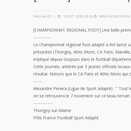
PAR LSA IDF
/
19 OCT. 2020, 09:26
MISE À JOUR 25 NOV. 
[CHAMPIONNAT REGIONAL FOOT] Une belle premiè
------------
Le Championnat régional foot adapté a été lancé sa
présentes (Thorigny, Athis Mons, CA Paris, Marvill
impliqué depuis toujours dans le football départeme
Cette journée, arbitrée par 3 jeunes officiels loca
résultat. Notons que le CA Paris et Athis Mons qui o
------
Alexandre Pereira (Ligue de Sport Adapté) : " Tout
on se retrouvera le 7 novembre sur ce beau terrain
-------------
Thorigny-sur-Marne
Pôle France Football Sport Adapté