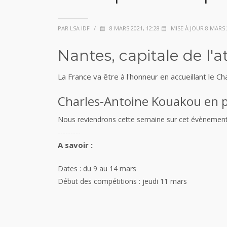
PAR LSA IDF
/
8 MARS 2021, 12:28
MISE À JOUR 8 MARS 2
Nantes, capitale de l'a
La France va être à l'honneur en accueillant le 
Charles-Antoine Kouakou en pi
Nous reviendrons cette semaine sur cet évènement 
---------
A savoir :
Dates : du 9 au 14 mars
Début des compétitions : jeudi 11 mars